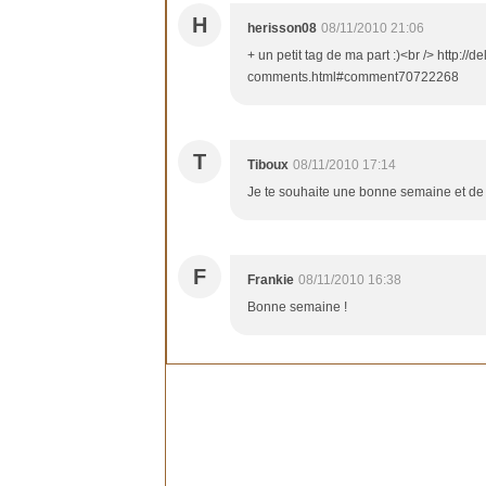
H
herisson08
08/11/2010 21:06
+ un petit tag de ma part :)<br /> http:/
comments.html#comment70722268
T
Tiboux
08/11/2010 17:14
Je te souhaite une bonne semaine et de
F
Frankie
08/11/2010 16:38
Bonne semaine !