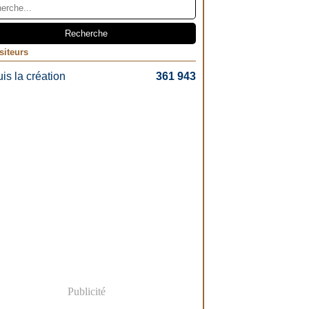
siteurs
is la création
361 943
Publicité