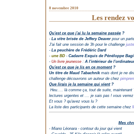
8 novembre 2010
Les rendez vo
Qu'est ce que j'ai lu la semaine passée
?
-
La vitre brisée de Jeffery Deaver
pour un part
J'ai fait une session de 3h pour le challenge
juste
-
La peuchère de Frédéric Dard
-
une BD
-
Cadavre Exquis de Pénéloppe Bag
-
Un livre jeunesse
:
A l'intérieur de l'ordinate
Qu'est ce que je lis en ce moment
?
Un titre de Maud Tabachnik
mais dont je ne dir
challenge découvrons un auteur de chez
pimpren
Que lirais je la semaine qui vient
?
Heu..... là comme ça, tout de suite, maintenant ? j
lectures urgentes et .... je sais pas ! vous verrez
Et vous ? qu'avez vous lu ?
La liste des participants de cette semaine chez
Mes chro
- Miano Léonara - contour du jour qui vient