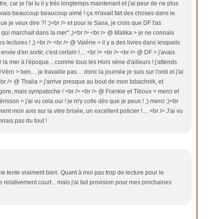
re, car je l'ai lu il y trés longtemps maintenant et j'ai peur de ne plus
j'avais beaucoup beaucoup aimé ! ça m'avait fait des choses dans le
que je veux dire ?! ;)<br /> et pour le Sana, je crois que DF t'as
le qui marchait dans la mer" ;)<br /> <br /> @ Malika > je ne connais
 lectures ! ;) <br /> <br /> @ Valérie > il y a des livres dans lesquels
vie d'en sortir, c'est certain !.... <br /> <br /> <br /> @ DF > j'avais
 la mer à l'époque... comme tous les Hors série d'ailleurs ! j'attends
ro > ben.... je travaille pas.... donc la journée je suis sur l'ordi et j'ai
 <br /> @ Thalia > j'arrive presque au bout de mon tabachnik, et
 gore, mais sympatoche ! <br /> <br /> @ Frankie et Tiboux > merci et
risson > j'ai vu cela oui ! je m'y colle dès que je peux ! ;) merci ;)<br
mon avis sur la vitre brisée, un excellent policier !.... <br /> J'ai vu
nnais pas du tout !
i me tente vraiment bien. Quant à moi pas trop de lecture pour le
re relativement court... mais j'ai fait provision pour mes prochaines