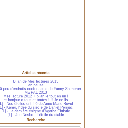
Articles récents
Bilan de Mes lectures 2013
en pause
 Si peu d'endroits confortables de Fanny Salmeron
Ma PAL 2013
Mes lecture 2012 + bilan le tout en un !
et bonjour à tous et toutes !!!! Je ne lis
[L] - Nos étoiles ont filé de Anne Marie Revol
[L] - Kamo, l'idée du siècle de Daniel Pennac
[L] - La dernière énigme d'Agatha Christie
[L] - Joe Nesbo - L'étoile du diable
Recherche