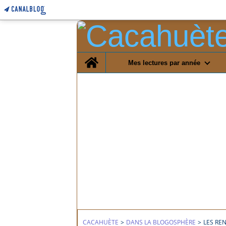
Home
Mes lectures par année
CACAHUÈTE
>
DANS LA BLOGOSPHÈRE
>
LES RE