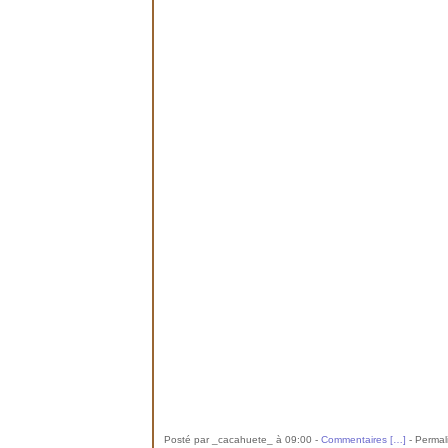
Posté par _cacahuete_ à 09:00 -
Commentaires [
…
]
- Permal