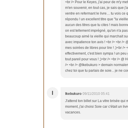
<br /> Pour le Keyes, j'ai peur de m'y mett
m'en souvenir, en tout cas, je sais que 
ventre en refermant le livre.... tu vois ce 
répondu ! un excellent titre que "la vieil
aucun des titres que tu cites ! mais bonnes
on est tellement imprégné, qu'on n'a pas en
beaucoup aimé la vieille qui marchait sur
avec impatience ton avis ! <br /> <br /> @Vé
mes soirées de libres pour lire ! ;)<br />
effectivement, c'est bien sympa ! un peu
tout pareil pour vous ! ;)<br /> <br /> @ Hé
/> <br /> @Ikebukuro > demain normalement 
chez toi que tu parlais de soie... je ne co
I
Ikebukuro
09/11/2010 05:41
J'attend ton billet sur La vitre brisée qu
moment, j'ai choisi Soie car c'était un liv
vacances.