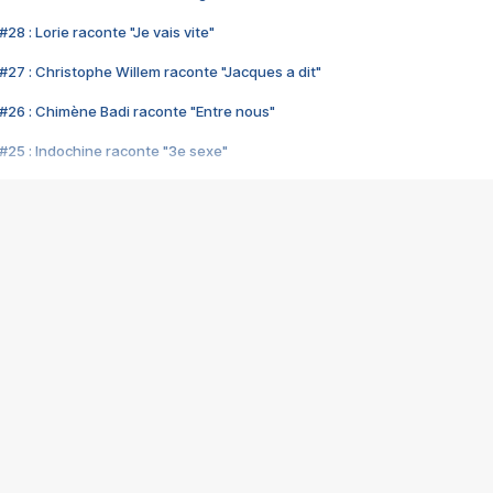
28 : Lorie raconte "Je vais vite"
#27 : Christophe Willem raconte "Jacques a dit"
#26 : Chimène Badi raconte "Entre nous"
#25 : Indochine raconte "3e sexe"
#24 : Zaho raconte "C'est chelou"
#23 : Patrick Bruel raconte "Au café des délices"
#22 : Kyo raconte "Le chemin"
#21 : Nolwenn Leroy raconte "Cassé"
#20 : Patrick Hernandez raconte "Born to be alive"
#19 : Lorie raconte "Près de moi"
#18 : Michael Jones raconte "A nos actes manqués" (avec Jean-Jacque
#17 : Khaled raconte "Aïcha"