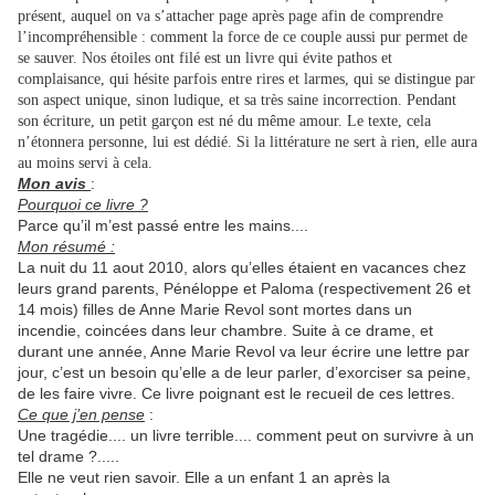
présent, auquel on va s’attacher page après page afin de comprendre
l’incompréhensible : comment la force de ce couple aussi pur permet de
se sauver. Nos étoiles ont filé est un livre qui évite pathos et
complaisance, qui hésite parfois entre rires et larmes, qui se distingue par
son aspect unique, sinon ludique, et sa très saine incorrection. Pendant
son écriture, un petit garçon est né du même amour. Le texte, cela
n’étonnera personne, lui est dédié. Si la littérature ne sert à rien, elle aura
au moins servi à cela.
Mon avis
:
Pourquoi ce livre ?
Parce qu’il m’est passé entre les mains....
Mon résumé :
La nuit du 11 aout 2010, alors qu’elles étaient en vacances chez
leurs grand parents, Pénéloppe et Paloma (respectivement 26 et
14 mois) filles de Anne Marie Revol sont mortes dans un
incendie, coincées dans leur chambre. Suite à ce drame, et
durant une année, Anne Marie Revol va leur écrire une lettre par
jour, c’est un besoin qu’elle a de leur parler, d’exorciser sa peine,
de les faire vivre. Ce livre poignant est le recueil de ces lettres.
Ce que j’en pense
:
Une tragédie.... un livre terrible.... comment peut on survivre à un
tel drame ?.....
Elle ne veut rien savoir. Elle a un enfant 1 an après la