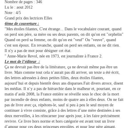
Nombre de pages : 346
Lu le : aout 2012
Note : 4/5
Grand prix des lectrices Elles
4ème de couverture :
"Mes étoiles filantes, C'est étrange... Dans le vocabulaire courant, quand
on perd son père, sa mère ou ses deux parents, on dit qu'on est "orphelin"
Quand on perd sa femme, on dit qu'on est "veuf" Ou "veuve", quand
c'est son époux. En revanche, quand on perd ses enfants, on ne dit rien.
Il n'y a pas de mot pour désigner cet état.
" Anne-Marie Revol, née en 1973, est journaliste à France 2.
Le mot de l’éditeur :
Ça ne devrait pas être de la littérature, ça ne devrait même pas être un
livre. Mais comme tout cela n’aurait pas dû arriver, un texte a été écrit,
des lettres adressées à deux petites filles, deux étoiles filantes,
aujourd’hui et depuis bientôt deux ans disparues.Fait divers atroce, disent
les médias. Il n’y a pas de hiérarchie dans le malheur et, pourtant, en ce
matin d’août 2008, la France entière se réveille sous le choc de la mort
par incendie de deux enfants, moins de quatre ans à elles deux. On ne fait
pas de livre avec ça, répétons-le, sauf si peu à peu le seul moyen de
continuer à vivre consiste, grâce à des lettres d’une mère destinées à ses
deux merveilles, à les réincarner jour après jour, à les faire précisément
revivre. Ce livre hors norme et hors catégorie est avant tout un livre
d’amour pour ces deux princesses envolées, et pour leur père aimant,