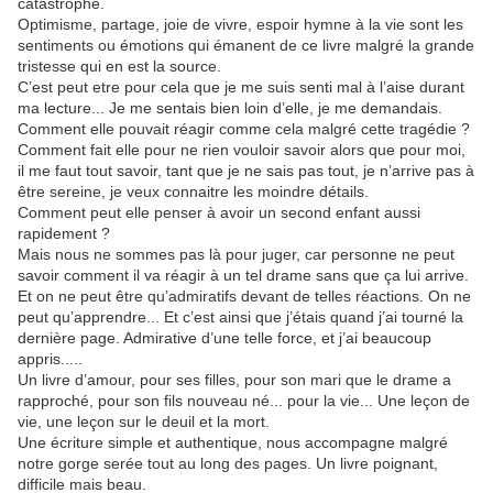
catastrophe.
Optimisme, partage, joie de vivre, espoir hymne à la vie sont les
sentiments ou émotions qui émanent de ce livre malgré la grande
tristesse qui en est la source.
C’est peut etre pour cela que je me suis senti mal à l’aise durant
ma lecture... Je me sentais bien loin d’elle, je me demandais.
Comment elle pouvait réagir comme cela malgré cette tragédie ?
Comment fait elle pour ne rien vouloir savoir alors que pour moi,
il me faut tout savoir, tant que je ne sais pas tout, je n’arrive pas à
être sereine, je veux connaitre les moindre détails.
Comment peut elle penser à avoir un second enfant aussi
rapidement ?
Mais nous ne sommes pas là pour juger, car personne ne peut
savoir comment il va réagir à un tel drame sans que ça lui arrive.
Et on ne peut être qu’admiratifs devant de telles réactions. On ne
peut qu’apprendre... Et c’est ainsi que j’étais quand j’ai tourné la
dernière page. Admirative d’une telle force, et j’ai beaucoup
appris.....
Un livre d’amour, pour ses filles, pour son mari que le drame a
rapproché, pour son fils nouveau né... pour la vie... Une leçon de
vie, une leçon sur le deuil et la mort.
Une écriture simple et authentique, nous accompagne malgré
notre gorge serée tout au long des pages. Un livre poignant,
difficile mais beau.